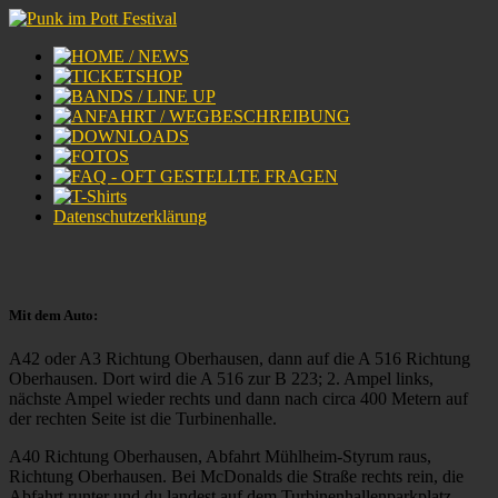
Datenschutzerklärung
Mit dem Auto:
A42 oder A3 Richtung Oberhausen, dann auf die A 516 Richtung
Oberhausen. Dort wird die A 516 zur B 223; 2. Ampel links,
nächste Ampel wieder rechts und dann nach circa 400 Metern auf
der rechten Seite ist die Turbinenhalle.
A40 Richtung Oberhausen, Abfahrt Mühlheim-Styrum raus,
Richtung Oberhausen. Bei McDonalds die Straße rechts rein, die
Abfahrt runter und du landest auf dem Turbinenhallenparkplatz.